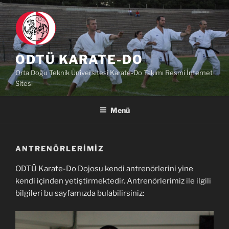
İçeriğe
geç
ODTÜ KARATE-DO
Orta Doğu Teknik Üniversitesi Karate-Do Takımı Resmi İnternet
Sitesi
Menü
ANTRENÖRLERIMIZ
ODTÜ Karate-Do Dojosu kendi antrenörlerini yine
kendi içinden yetiştirmektedir. Antrenörlerimiz ile ilgili
bilgileri bu sayfamızda bulabilirsiniz: