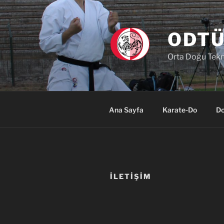
İçeriğe
geç
ODTÜ
Orta Doğu Tekni
Ana Sayfa
Karate-Do
Do
İLETIŞIM