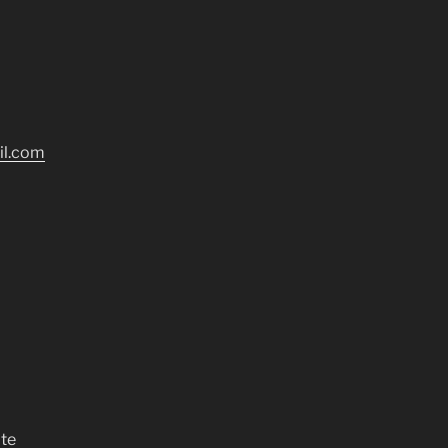
il.com
te