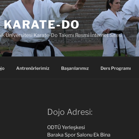
 KARATE-DO
k Üniversitesi Karate-Do Takımı Resmi İnternet Sitesi
jo
Antrenörlerimiz
Başarılarımız
Ders Programı
Dojo Adresi:
ODTÜ Yerleşkesi
Baraka Spor Salonu Ek Bina