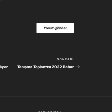
SONRAKI
Sonraki
Yazı
lıyor
Tanışma Toplantısı 2022 Bahar