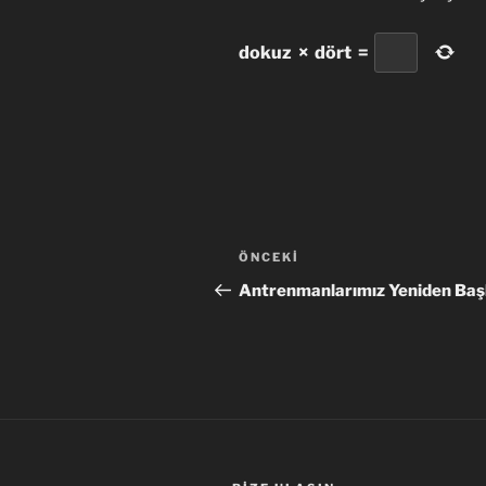
dokuz
×
dört
=
Yazı
Önceki
ÖNCEKI
gezinmesi
Yazı
Antrenmanlarımız Yeniden Baş