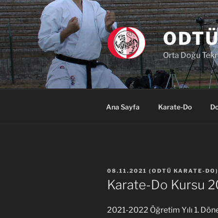
İçeriğe
geç
ODTÜ
Orta Doğu Tekni
Ana Sayfa
Karate-Do
Do
YAYIM
08.11.2021
(
ODTÜ KARATE-DO
TARIHI
Karate-Do Kursu 2
2021-2022 Öğretim Yılı 1. D