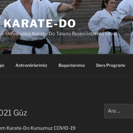
 KARATE-DO
k Üniversitesi Karate-Do Takımı Resmi İnternet Sitesi
jo
Antrenörlerimiz
Başarılarımız
Ders Programı
)
Ara:
021 Güz
önem Karate-Do Kursumuz COVID-19