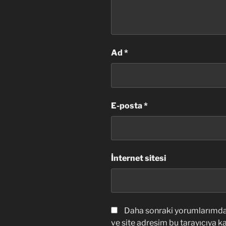
Ad
*
E-posta
*
İnternet sitesi
Daha sonraki yorumlarımda 
ve site adresim bu tarayıcıya ka