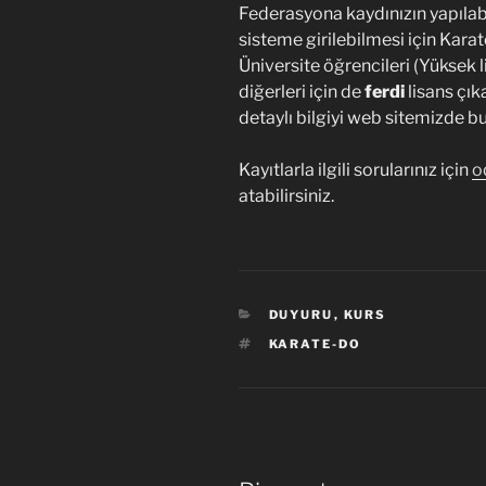
Federasyona kaydınızın yapılab
sisteme girilebilmesi için Kara
Üniversite öğrencileri (Yüksek l
diğerleri için de
ferdi
lisans çıka
detaylı bilgiyi web sitemizde bul
Kayıtlarla ilgili sorularınız için
o
atabilirsiniz.
KATEGORILER
DUYURU
,
KURS
ETIKETLER
KARATE-DO