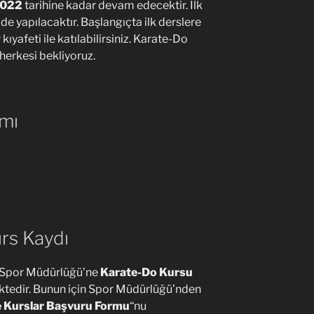
2022
tarihine kadar devam edecektir. İlk
‘de yapılacaktır. Başlangıçta ilk derslere
ıyafeti ile katılabilirsiniz. Karate-Do
erkesi bekliyoruz.
mı
rs Kaydı
Ü Spor Müdürlüğü’ne
Karate-Do Kursu
ktedir. Bunun için Spor Müdürlüğü’nden
e Kurslar Başvuru Formu
“nu