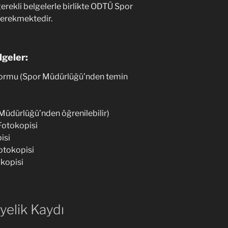
erekli belgelerle birlikte ODTÜ Spor
gerekmektedir.
lgeler:
Formu (Spor Müdürlüğü’nden temin
Müdürlüğü’nden öğrenilebilir)
 Fotokopisi
isi
Fotokopisi
okopisi
elik Kaydı