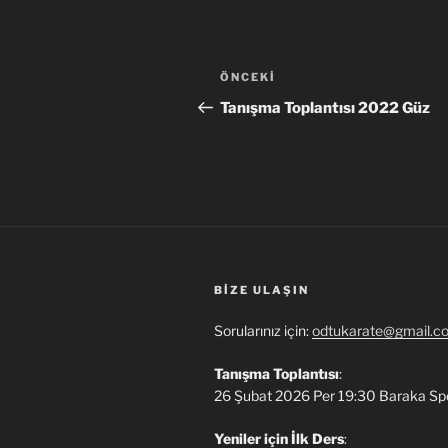
Yazı
Önceki
ÖNCEKI
gezinmesi
Yazı
Tanışma Toplantısı 2022 Güz
BIZE ULAŞIN
Sorularınız için:
odtukarate@gmail.c
Tanışma Toplantısı
:
26 Şubat 2026 Per 19:30 Baraka Sp
Yeniler için İlk Ders
: