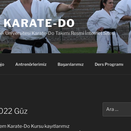
 KARATE-DO
k Üniversitesi Karate-Do Takımı Resmi İnternet Sitesi
jo
Antrenörlerimiz
Başarılarımız
Ders Programı
)
Ara:
2022 Güz
em Karate-Do Kursu kayıtlarımız