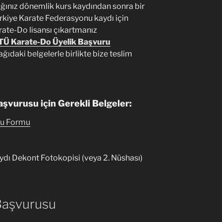
ınız dönemlik kurs kaydından sonra bir
kiye Karate Federasyonu kaydı için
ate-Do lisansı çıkartmanız
Ü Karate-Do Üyelik Başvuru
ğıdaki belgelerle birlikte bize teslim
şvurusu için Gerekli Belgeler:
ru Formu
ı Dekont Fotokopisi (veya 2. Nüshası)
Başvurusu