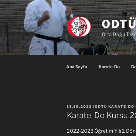
İçeriğe
geç
ODTÜ
Orta Doğu Tekni
Ana Sayfa
Karate-Do
Do
YAYIM
13.10.2022
(
ODTÜ KARATE-DO
TARIHI
Karate-Do Kursu 
2022-2023 Öğretim Yılı 1. Dön