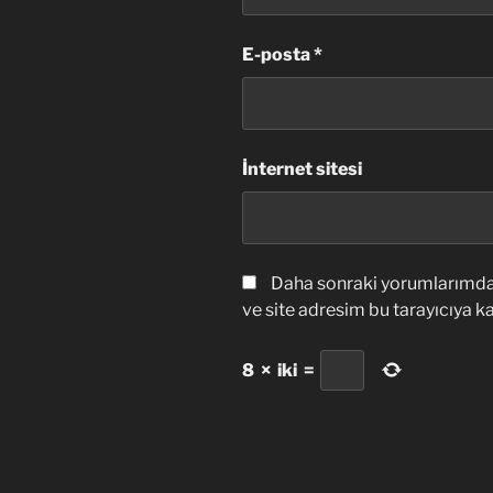
E-posta
*
İnternet sitesi
Daha sonraki yorumlarımda 
ve site adresim bu tarayıcıya ka
8
×
iki
=