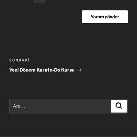
Yazı
gezinmesi
Sonraki
SONRAKI
Yazı
Yeni Dönem Karate-Do Kursu
Ara:
Ara