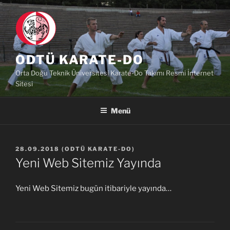
İçeriğe
geç
ODTÜ KARATE-DO
Orta Doğu Teknik Üniversitesi Karate-Do Takımı Resmi İnternet
Sitesi
Menü
YAYIM
28.09.2018
(
ODTÜ KARATE-DO
)
TARIHI
Yeni Web Sitemiz Yayında
Yeni Web Sitemiz bugün itibariyle yayında…